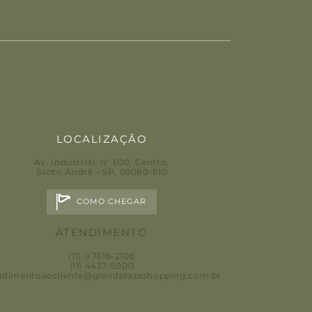
LOCALIZAÇÃO
Av. Industrial, n° 600, Centro
,
Santo André – SP, 09080-510
COMO CHEGAR
ATENDIMENTO
(11) 9 7616-2106
(11) 4437-5000
ndimentoaocliente@grandplazashopping.com.br