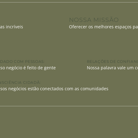
NOSSA MISSÃO
as incríveis
Oferecer os melhores espaços para
IDADO COM PESSOAS:
RELAÇÕES DE CONFIAN
so negócio é feito de gente
Nossa palavra vale um c
NSCIÊNCIA CIDADÃ:
sos negócios estão conectados com as comunidades