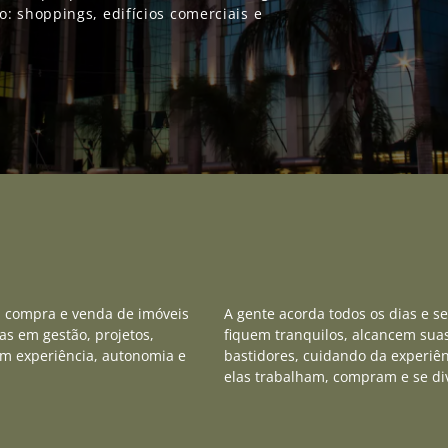
 shoppings, edifícios comerciais e
, compra e venda de imóveis
A gente acorda todos os dias e se
as em gestão, projetos,
fiquem tranquilos, alcancem sua
om experiência, autonomia e
bastidores, cuidando da experiê
elas trabalham, compram e se di