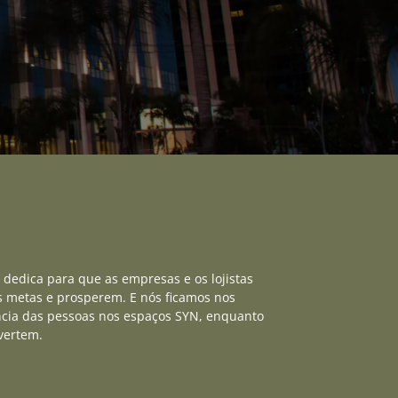
 dedica para que as empresas e os lojistas
s metas e prosperem. E nós ficamos nos
ncia das pessoas nos espaços SYN, enquanto
vertem.