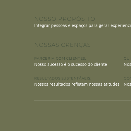
NOSSO PROPÓSITO
Integrar pessoas e espaços para gerar experiênci
NOSSAS CRENÇAS
PARCERIA COM CLIENTES:
CU
Nosso sucesso é o sucesso do cliente
Nos
RESULTADOS SUSTENTÁVEIS:
CO
Nossos resultados refletem nossas atitudes
Nos