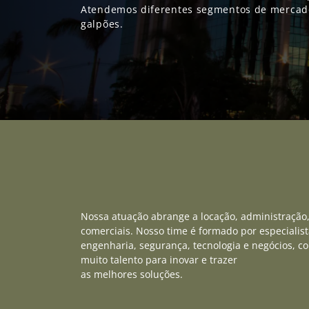
Atendemos diferentes segmentos de mercado:
galpões.
Nossa atuação abrange a locação, administração
comerciais. Nosso time é formado por especialist
engenharia, segurança, tecnologia e negócios, c
muito talento para inovar e trazer
as melhores soluções.