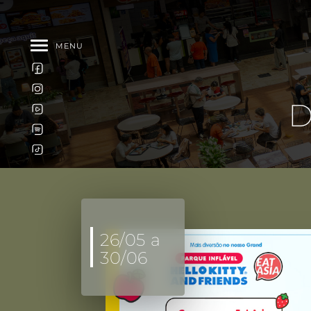
MENU
D
26/05 a
30/06