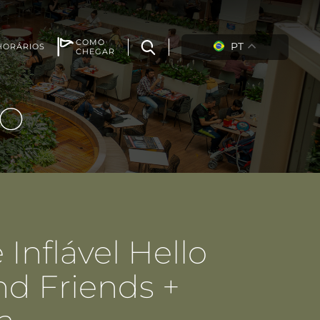
COMO
PT
HORÁRIOS
CHEGAR
TO
Inflável Hello
nd Friends +