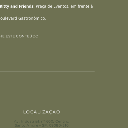
Kitty and Friends:
Praça de Eventos, em frente à
Boulevard Gastronômico.
HE ESTE CONTEÚDO!
edIn
WhatsApp
LOCALIZAÇÃO
Av. Industrial, n° 600, Centro
,
Santo André – SP, 09080-510