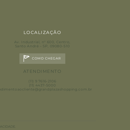
LOCALIZAÇÃO
Av. Industrial, n° 600, Centro
,
Santo André – SP, 09080-510
COMO CHEGAR
ATENDIMENTO
(11) 9 7616-2106
(11) 4437-5000
ndimentoaocliente@grandplazashopping.com.br
PT
VACIDADE.