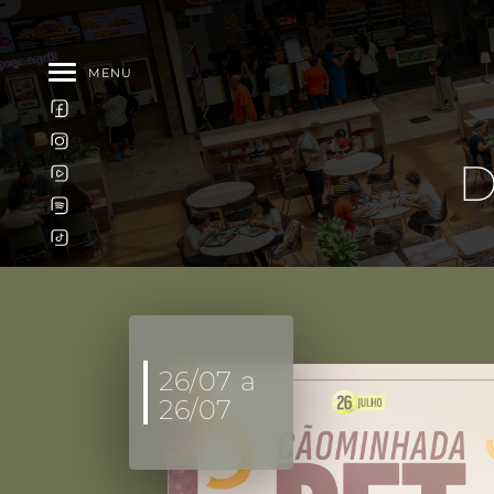
MENU
D
26/07 a
26/07