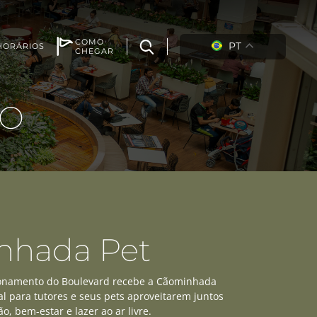
COMO
PT
HORÁRIOS
CHEGAR
TO
nhada Pet
cionamento do Boulevard recebe a Cãominhada
al para tutores e seus pets aproveitarem juntos
, bem-estar e lazer ao ar livre.