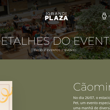
ETALHES DO EVEN
INÍCIO
EVENTOS
EVENTO
Cãomi
No dia 26/07, o esta
Pet, um evento especi
uma manhã de diversão