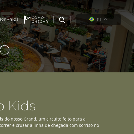
COMO
PT
HORÁRIOS
CHEGAR
TO
o Kids
ds do nosso Grand, um circuito feito para a
 correr e cruzar a linha de chegada com sorriso no