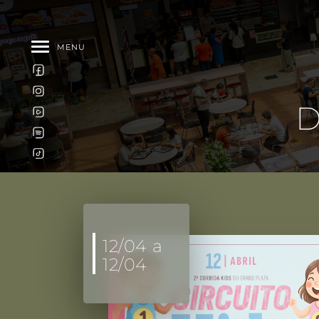
MENU
D
12/04 a
12/04