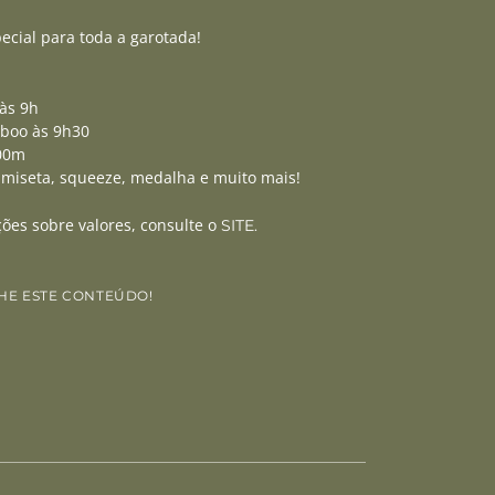
cial para toda a garotada!
às 9h
boo às 9h30
200m
amiseta, squeeze, medalha e muito mais!
ões sobre valores, consulte o
SITE.
HE ESTE CONTEÚDO!
edIn
WhatsApp