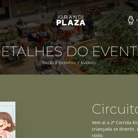
ETALHES DO EVEN
INÍCIO
EVENTOS
EVENTO
Circuit
Vem aí a 2ª Corrida Ki
criançada se divertir,
rosto.