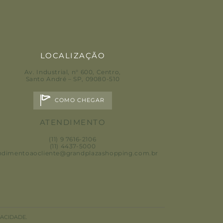
LOCALIZAÇÃO
Av. Industrial, n° 600, Centro
,
Santo André – SP, 09080-510
COMO CHEGAR
ATENDIMENTO
(11) 9 7616-2106
(11) 4437-5000
ndimentoaocliente@grandplazashopping.com.br
PT
VACIDADE.